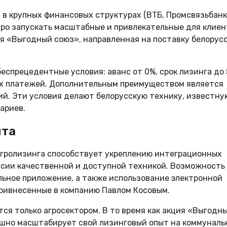
 в крупных финансовых структурах (ВТБ, Промсвязьбанк
ро запускать масштабные и привлекательные для клиен
ия «Выгодный союз», направленная на поставку белорус
еспрецедентные условия: аванс от 0%, срок лизинга до 
вых платежей. Дополнительным преимуществом является
ий. Эти условия делают белорусскую технику, известну
ариев.
ыта
агролизинга способствует укреплению интеграционных
оссии качественной и доступной техникой. Возможность
льное приложение, а также использование электронной
привнесенные в компанию Павлом Косовым.
ся только агросектором. В то время как акция «Выгодн
ешно масштабирует свой лизинговый опыт на коммунал