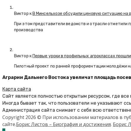
Виктор к
В Минсельхозе обсудили ценовую ситуацию на 
При этом представители ведомств и отрасли отметили 
производства
Виктор к
Первые уроки в профильных агроклассах прошли
Пилотный проект по ранней профориентации молодёжи н
Аграрии Дальнего Востока увеличат площадь посев
Карта сайта
Сайт является полностью открытым ресурсом, где все
Иногда бывает так, что пользователи не указывают сс
Администрация сайта снимает с себя всю ответственн
Copyright 2026 © При использовании материалов в п
сайте.
Борис Листов – Биография и достижения
.
Борис Л