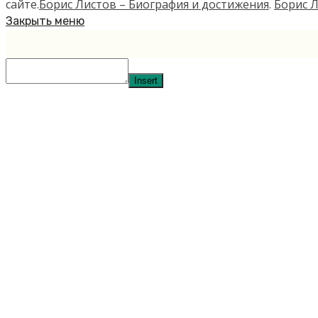
сайте.
Борис Листов – Биография и достижения
.
Борис Л
Закрыть меню
Insert