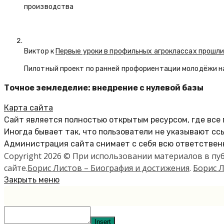
производства
Виктор к
Первые уроки в профильных агроклассах прошли
Пилотный проект по ранней профориентации молодёжи н
Точное земледелие: внедрение с нулевой базы
Карта сайта
Сайт является полностью открытым ресурсом, где все
Иногда бывает так, что пользователи не указывают сс
Администрация сайта снимает с себя всю ответственн
Copyright 2026 © При использовании материалов в п
сайте.
Борис Листов – Биография и достижения
.
Борис Л
Закрыть меню
Insert