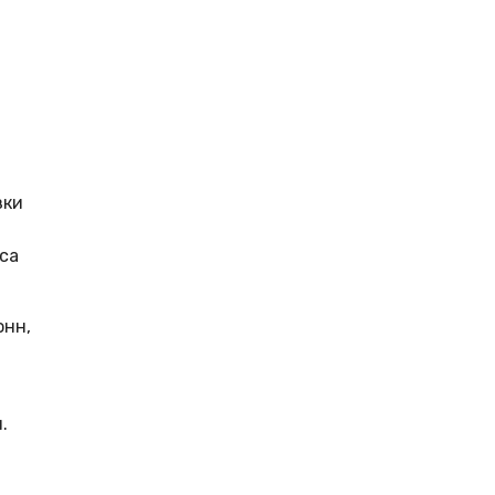
зки
са
онн,
.