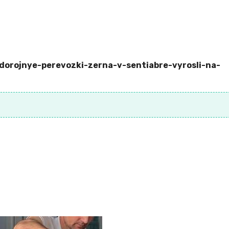
odorojnye-perevozki-zerna-v-sentiabre-vyrosli-na-