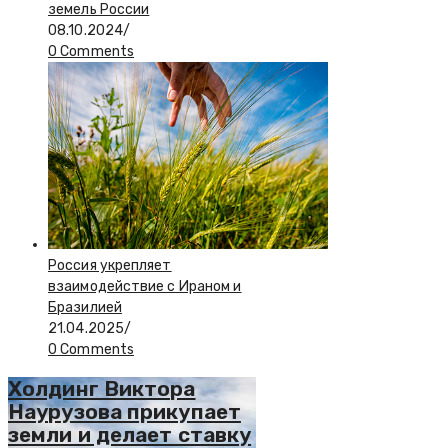
земель России
08.10.2024
/
0 Comments
Россия укрепляет
взаимодействие с Ираном и
Бразилией
21.04.2025
/
0 Comments
Холдинг Виктора
Наурузова прикупает
земли и делает ставку