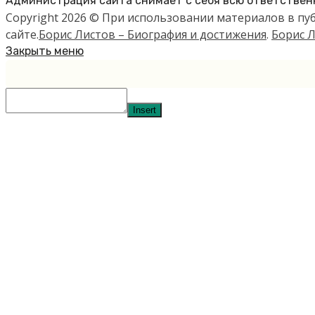
Администрация сайта снимает с себя всю ответственн
Copyright 2026 © При использовании материалов в п
сайте.
Борис Листов – Биография и достижения
.
Борис Л
Закрыть меню
Insert