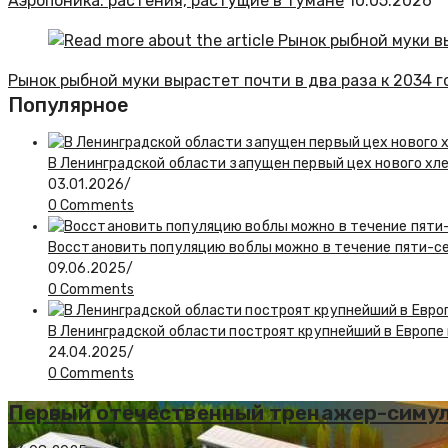
Аэропоника: растения, растущие в тумане
10.05.2026
Рынок рыбной муки вырастет почти в два раза к 2034 г
Популярное
В Ленинградской области запущен первый цех нового хл
03.01.2026
/
0 Comments
Восстановить популяцию воблы можно в течение пяти-с
09.06.2025
/
0 Comments
В Ленинградской области построят крупнейший в Европе
24.04.2025
/
0 Comments
Первый отечественный тренажер-симулят