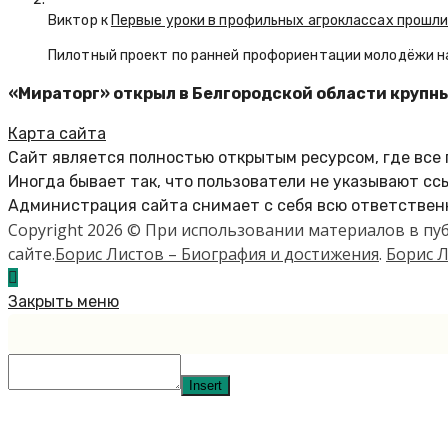
Виктор к
Первые уроки в профильных агроклассах прошли
Пилотный проект по ранней профориентации молодёжи н
«Мираторг» открыл в Белгородской области крупн
Карта сайта
Сайт является полностью открытым ресурсом, где все
Иногда бывает так, что пользователи не указывают сс
Администрация сайта снимает с себя всю ответственн
Copyright 2026 © При использовании материалов в п
сайте.
Борис Листов – Биография и достижения
.
Борис Л
Закрыть меню
Insert