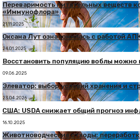
Переваримость питательных веществ ко
«Иммунофлора»
21.11.2025
Оксана Лут ознакомилась с работой АП
24.01.2025
Восстановить популяцию воблы можно в
09.06.2025
Элеватор: выбор условий хранения и ст
23.04.2026
США: USDA снижает общий прогноз инфл
16.10.2025
Животноводческие отходы: переработк