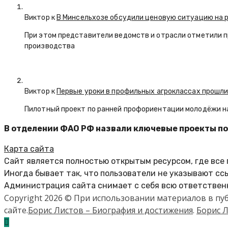
Виктор к
В Минсельхозе обсудили ценовую ситуацию на 
При этом представители ведомств и отрасли отметили 
производства
Виктор к
Первые уроки в профильных агроклассах прошли
Пилотный проект по ранней профориентации молодёжи н
В отделении ФАО РФ назвали ключевые проекты по
Карта сайта
Сайт является полностью открытым ресурсом, где все
Иногда бывает так, что пользователи не указывают сс
Администрация сайта снимает с себя всю ответственн
Copyright 2026 © При использовании материалов в п
сайте.
Борис Листов – Биография и достижения
.
Борис Л