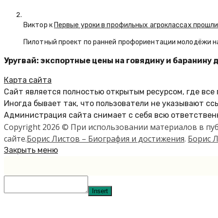
Виктор к
Первые уроки в профильных агроклассах прошли
Пилотный проект по ранней профориентации молодёжи н
Уругвай: экспортные цены на говядину и баранину
Карта сайта
Сайт является полностью открытым ресурсом, где все
Иногда бывает так, что пользователи не указывают сс
Администрация сайта снимает с себя всю ответственн
Copyright 2026 © При использовании материалов в п
сайте.
Борис Листов – Биография и достижения
.
Борис Л
Закрыть меню
Insert